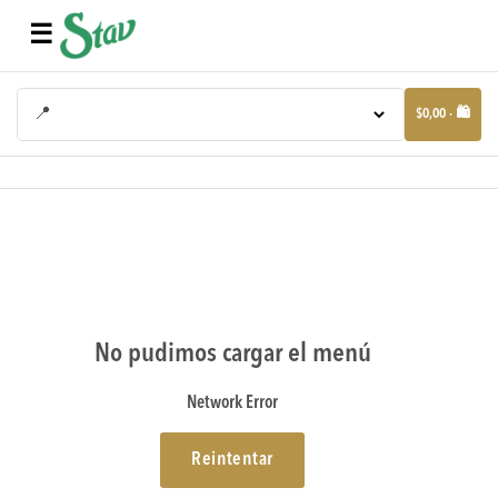
☰
📍
$0,00 · 🛍️
No pudimos cargar el menú
Network Error
Reintentar