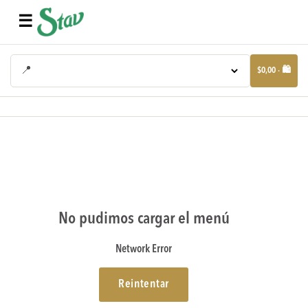
☰
📍
$0,00 · 🛍️
No pudimos cargar el menú
Network Error
Reintentar