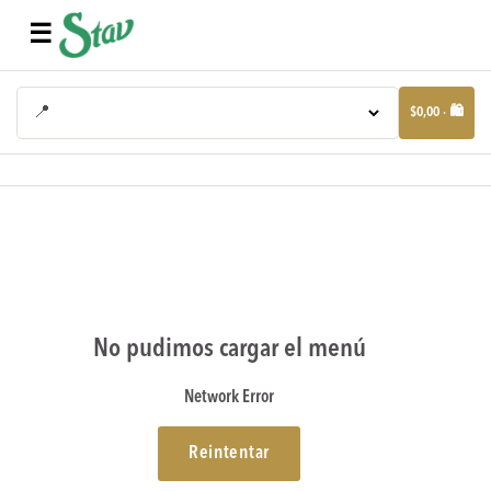
☰
📍
$0,00 · 🛍️
No pudimos cargar el menú
Network Error
Reintentar