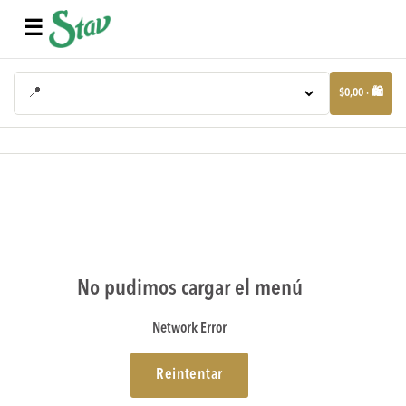
☰
📍
$0,00 · 🛍️
No pudimos cargar el menú
Network Error
Reintentar