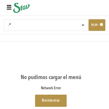
☰
📍
$0,00 · 🛍️
No pudimos cargar el menú
Network Error
Reintentar