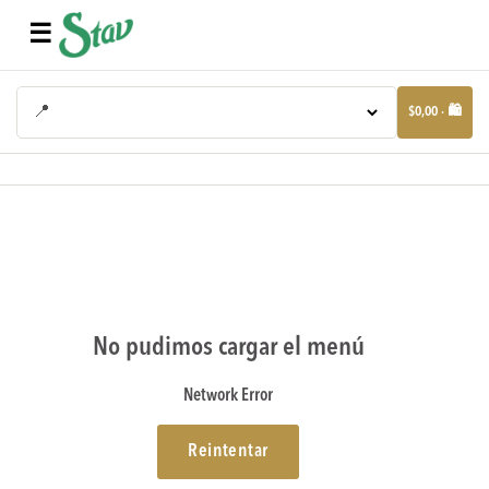
☰
📍
$0,00 · 🛍️
No pudimos cargar el menú
Network Error
Reintentar