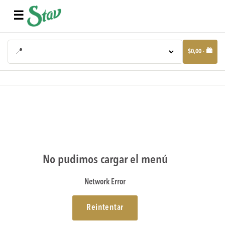
☰
📍
$0,00 · 🛍️
No pudimos cargar el menú
Network Error
Reintentar